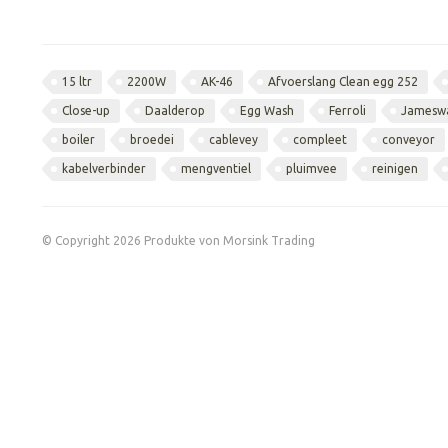
15 ltr
2200W
AK-46
Afvoerslang Clean egg 252
Close-up
Daalderop
Egg Wash
Ferroli
Jamesw
boiler
broedei
cablevey
compleet
conveyor
kabelverbinder
mengventiel
pluimvee
reinigen
© Copyright 2026 Produkte von Morsink Trading