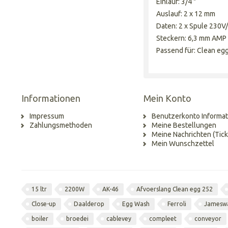
Einlauf: 3/4 "
Auslauf: 2 x 12 mm
Daten: 2 x Spule 230V
Steckern: 6,3 mm AMP
Passend für: Clean eg
Informationen
Mein Konto
Impressum
Benutzerkonto Informat
Zahlungsmethoden
Meine Bestellungen
Meine Nachrichten (Tick
Mein Wunschzettel
15 ltr
2200W
AK-46
Afvoerslang Clean egg 252
Close-up
Daalderop
Egg Wash
Ferroli
Jamesw
boiler
broedei
cablevey
compleet
conveyor