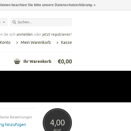
ationen beachten Sie bitte unsere Datenschutzerklärung. »
h
n Sie sich
anmelden
oder
jetzt registrieren
?
 Konto
Mein Warenkorb
Kasse
€0,00
Ihr Warenkorb
 keine Bewertungen
4,00
ng hinzufügen
eur