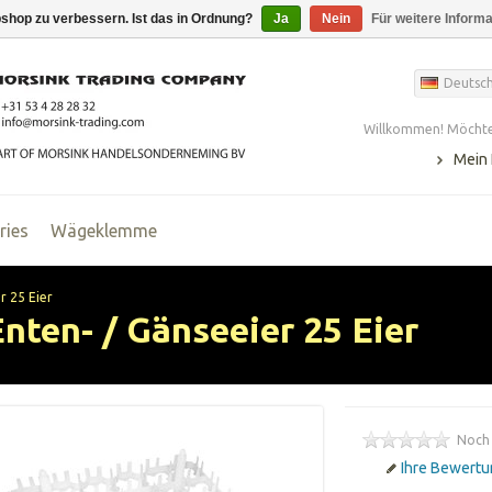
shop zu verbessern. Ist das in Ordnung?
Ja
Nein
Für weitere Inform
Deutsc
Willkommen! Möchte
Mein
ries
Wägeklemme
r 25 Eier
nten- / Gänseeier 25 Eier
Noch
Ihre Bewertu