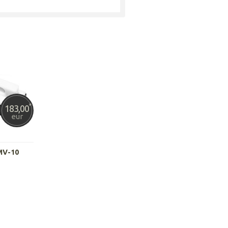
*
183,00
eur
MV-10