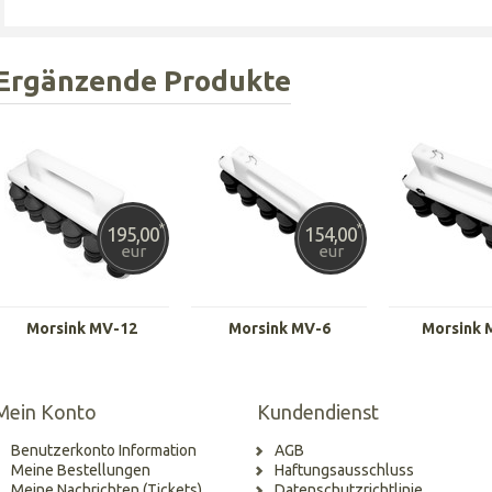
Ergänzende Produkte
*
*
195,00
154,00
eur
eur
Morsink MV-12
Morsink MV-6
Morsink 
Mein Konto
Kundendienst
Benutzerkonto Information
AGB
Meine Bestellungen
Haftungsausschluss
Meine Nachrichten (Tickets)
Datenschutzrichtlinie