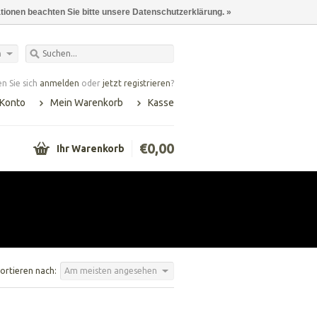
ationen beachten Sie bitte unsere Datenschutzerklärung. »
h
n Sie sich
anmelden
oder
jetzt registrieren
?
 Konto
Mein Warenkorb
Kasse
€0,00
Ihr Warenkorb
ortieren nach:
Am meisten angesehen