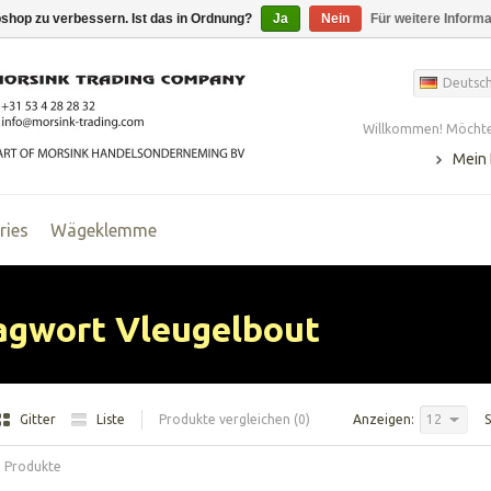
shop zu verbessern. Ist das in Ordnung?
Ja
Nein
Für weitere Inform
Deutsc
Willkommen! Möchte
Mein
ries
Wägeklemme
lagwort Vleugelbout
Gitter
Liste
Produkte vergleichen (0)
Anzeigen:
12
S
0 Produkte