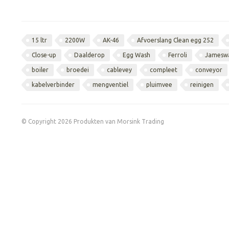
15 ltr
2200W
AK-46
Afvoerslang Clean egg 252
Close-up
Daalderop
Egg Wash
Ferroli
Jamesw
boiler
broedei
cablevey
compleet
conveyor
kabelverbinder
mengventiel
pluimvee
reinigen
© Copyright 2026 Produkten van Morsink Trading