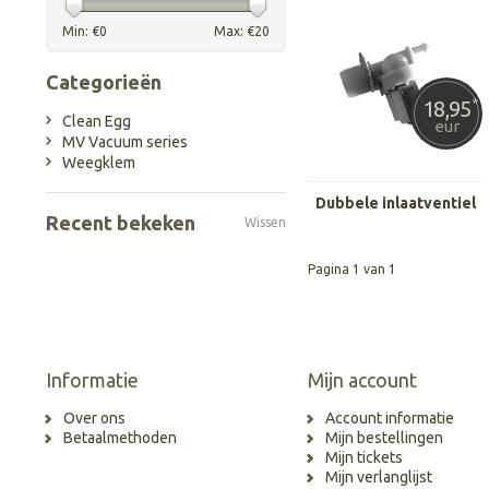
Min: €
0
Max: €
20
Categorieën
18,95
*
Clean Egg
eur
MV Vacuum series
Weegklem
Dubbele inlaatventiel
Recent bekeken
Wissen
Pagina 1 van 1
Informatie
Mijn account
Over ons
Account informatie
Betaalmethoden
Mijn bestellingen
Mijn tickets
Mijn verlanglijst