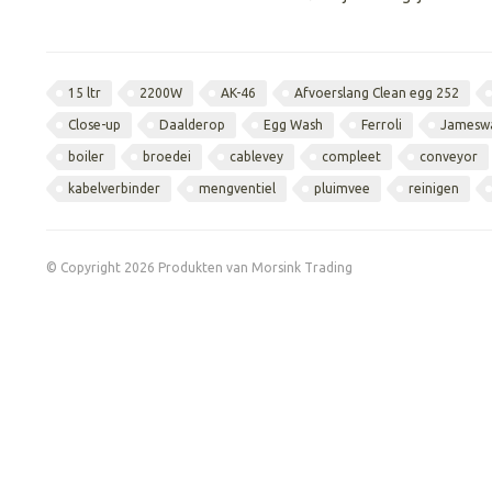
15 ltr
2200W
AK-46
Afvoerslang Clean egg 252
Close-up
Daalderop
Egg Wash
Ferroli
Jamesw
boiler
broedei
cablevey
compleet
conveyor
kabelverbinder
mengventiel
pluimvee
reinigen
© Copyright 2026 Produkten van Morsink Trading