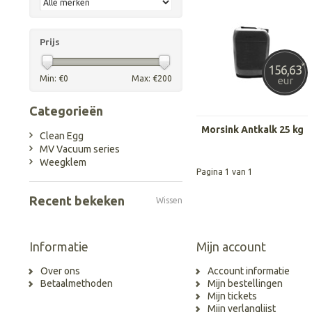
Prijs
*
156,63
Min: €
0
Max: €
200
eur
Categorieën
Morsink Antkalk 25 kg
Clean Egg
MV Vacuum series
Weegklem
Pagina 1 van 1
Recent bekeken
Wissen
Informatie
Mijn account
Over ons
Account informatie
Betaalmethoden
Mijn bestellingen
Mijn tickets
Mijn verlanglijst