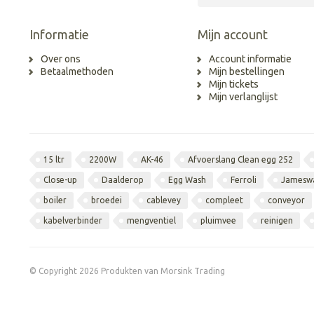
Informatie
Mijn account
Over ons
Account informatie
Betaalmethoden
Mijn bestellingen
Mijn tickets
Mijn verlanglijst
15 ltr
2200W
AK-46
Afvoerslang Clean egg 252
Close-up
Daalderop
Egg Wash
Ferroli
Jamesw
boiler
broedei
cablevey
compleet
conveyor
kabelverbinder
mengventiel
pluimvee
reinigen
© Copyright 2026 Produkten van Morsink Trading