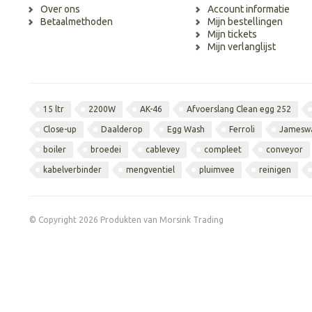
Over ons
Account informatie
Betaalmethoden
Mijn bestellingen
Mijn tickets
Mijn verlanglijst
15 ltr
2200W
AK-46
Afvoerslang Clean egg 252
Close-up
Daalderop
Egg Wash
Ferroli
Jamesw
boiler
broedei
cablevey
compleet
conveyor
kabelverbinder
mengventiel
pluimvee
reinigen
© Copyright 2026 Produkten van Morsink Trading