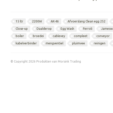
15 ltr
2200W
AK-46
Afvoerslang Clean egg 252
Close-up
Daalderop
Egg Wash
Ferroli
Jamesw
boiler
broedei
cablevey
compleet
conveyor
kabelverbinder
mengventiel
pluimvee
reinigen
© Copyright 2026 Produkten van Morsink Trading