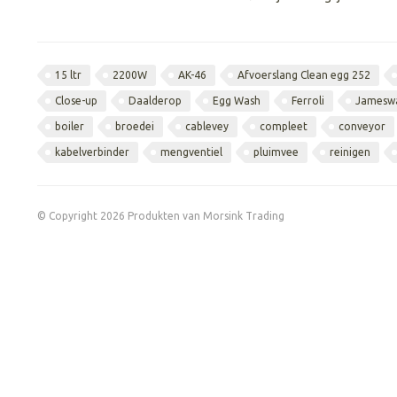
15 ltr
2200W
AK-46
Afvoerslang Clean egg 252
Close-up
Daalderop
Egg Wash
Ferroli
Jamesw
boiler
broedei
cablevey
compleet
conveyor
kabelverbinder
mengventiel
pluimvee
reinigen
© Copyright 2026 Produkten van Morsink Trading