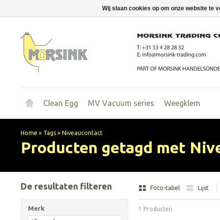
Wij slaan cookies op om onze website te v
Clean Egg
MV Vacuum series
Weegklem
Home
»
Tags
»
Niveaucontact
Producten getagd met Niv
De resultaten filteren
Foto-tabel
Lijst
Merk
1 Producten