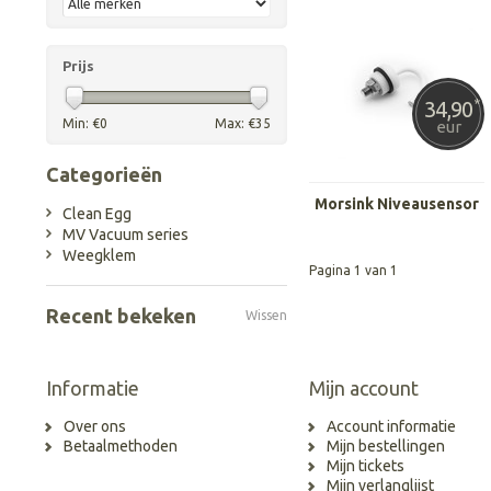
Prijs
34,90
*
Min: €
0
Max: €
35
eur
Categorieën
Morsink Niveausensor
Clean Egg
MV Vacuum series
Weegklem
Pagina 1 van 1
Recent bekeken
Wissen
Informatie
Mijn account
Over ons
Account informatie
Betaalmethoden
Mijn bestellingen
Mijn tickets
Mijn verlanglijst