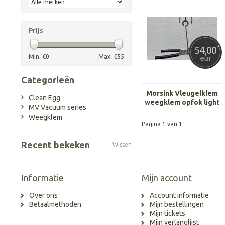
Prijs
54,00
*
Min: €
0
Max: €
55
eur
Categorieën
Morsink Vleugelklem
Clean Egg
weegklem opfok light
MV Vacuum series
Weegklem
Pagina 1 van 1
Recent bekeken
Wissen
Informatie
Mijn account
Over ons
Account informatie
Betaalmethoden
Mijn bestellingen
Mijn tickets
Mijn verlanglijst