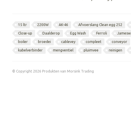
15 ltr
2200W
AK-46
Afvoerslang Clean egg 252
Close-up
Daalderop
Egg Wash
Ferroli
Jamesw
boiler
broedei
cablevey
compleet
conveyor
kabelverbinder
mengventiel
pluimvee
reinigen
© Copyright 2026 Produkten van Morsink Trading