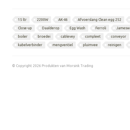
15 ltr
2200W
AK-46
Afvoerslang Clean egg 252
Close-up
Daalderop
Egg Wash
Ferroli
Jamesw
boiler
broedei
cablevey
compleet
conveyor
kabelverbinder
mengventiel
pluimvee
reinigen
© Copyright 2026 Produkten van Morsink Trading