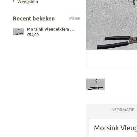
Weegklem
Recent bekeken
Wissen
Morsink Vleugelklem weegklem opfok light
€54,00
INFORMATIE
Morsink Vleug